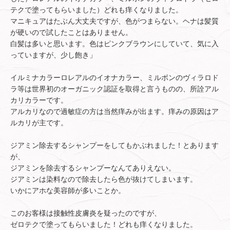
テクで塗ってもらいました）どれも痒くなりました。
マニキュアはたぶん大丈夫ですが、色がつまらない。ヘナは髪質
が硬いので試したことはありません。
白髪は多いと思います。色はピンクブラウンにしていて、気に入
っていますが、少し飽き」
イルミナカラーロレアルのイオナカラー、ミルボンのヴィラロド
ラ等は世界初のオーガニック認証を取得と言うものの、所詮アル
カリカラーです。
アルカリなので過敏症の方は当然痒みが出ます。痒みの原因はア
ルカリが主です。
ジアミン除去するシャンプーをしてもかぶれました！とあります
が、
ジアミンを除去するシャンプーなんてありえない。
ジアミンは染料なので除去したら色が抜けてしまいます。
いかにアホな美容師が多いことか。
このお客様は接触性皮膚炎を疑ったのですが、
ゼロテクで塗ってもらいました！どれも痒くなりました。