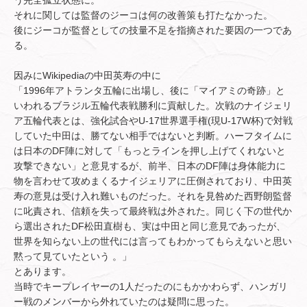
う完全孤立状態に。
それに関しては監督のジーコは何の改善策も打たなかった。
後にジーコが監督としての技量不足を指摘された要因の一つであ
る。
因みにWikipediaの中田英寿の中に
「1996年アトランタ五輪に出場し、後に「マイアミの奇跡」と
いわれるブラジル五輪代表戦勝利に貢献した。次戦のナイジェリ
ア五輪代表とは、強化試合やU-17世界選手権(現U-17W杯)で対戦
していた中田は、勝てない相手ではないと判断。ハーフタイムに
は日本のDF陣に対して「もっとラインを押し上げてくれないと
攻撃できない」と意見するが、前半、日本のDF陣は身体能力に
物を言わせて攻めまくるナイジェリアに圧倒されており、中田英
寿の意見は受け入れ難いものだった。それを見咎めた西野朗監督
に叱責され、信頼を失って最終戦は外された。同じく下の世代か
ら選出されたDF松田直樹も、実は中田と同じ意見であったが、
世界を知らない上の世代には言ってもわかってもらえないと思い
黙って見ていたという 。」
とあります。
当時でキープレイヤーの1人だったのにもかかわらず、ハンガリ
ー戦のメンバーから外れていたのは疑問に思った。