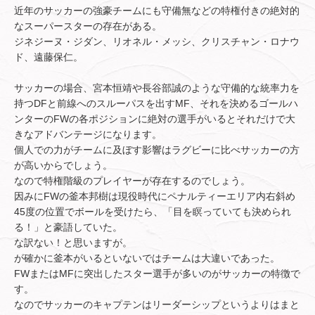
近年のサッカーの強豪チームにも守備無などの特権付きの絶対的
なスーパースターの存在がある。
ジネジーヌ・ジダン、リオネル・メッシ、クリスチャン・ロナウ
ド、遠藤保仁。
サッカーの場合、宮本恒靖や長谷部誠のような守備的な統率力を
持つDFと前線へのスルーパスを出すMF、それを決めるゴールハ
ンターのFWの各ポジションに絶対の選手がいるとそれだけで大
きなアドバンテージになります。
個人での力がチームに及ぼす影響はラグビーに比べサッカーの方
が高いからでしょう。
なので特権階級のプレイヤーが存在するのでしょう。
因みにFWの釜本邦樹は現役時代にペナルティーエリア内右斜め
45度の位置でボールを受けたら、「目を瞑っていても決められ
る！」と豪語していた。
な訳ない！と思いますが。
が確かに釜本がいるといないではチームは大違いであった。
FWまたはMFに突出したスター選手が多いのがサッカーの特徴で
す。
なのでサッカーのキャプテンはリーダーシップというよりはまと