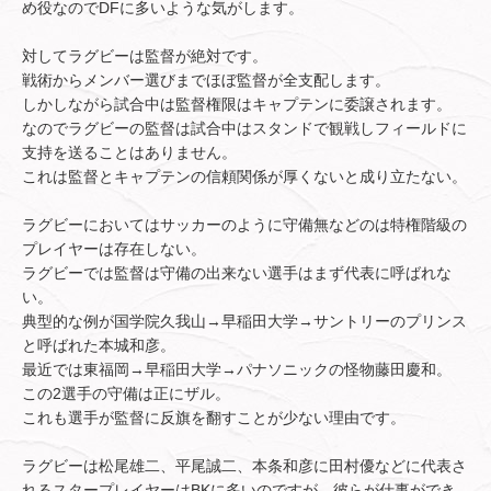
め役なのでDFに多いような気がします。
対してラグビーは監督が絶対です。
戦術からメンバー選びまでほぼ監督が全支配します。
しかしながら試合中は監督権限はキャプテンに委譲されます。
なのでラグビーの監督は試合中はスタンドで観戦しフィールドに
支持を送ることはありません。
これは監督とキャプテンの信頼関係が厚くないと成り立たない。
ラグビーにおいてはサッカーのように守備無などのは特権階級の
プレイヤーは存在しない。
ラグビーでは監督は守備の出来ない選手はまず代表に呼ばれな
い。
典型的な例が国学院久我山→早稲田大学→サントリーのプリンス
と呼ばれた本城和彦。
最近では東福岡→早稲田大学→パナソニックの怪物藤田慶和。
この2選手の守備は正にザル。
これも選手が監督に反旗を翻すことが少ない理由です。
ラグビーは松尾雄二、平尾誠二、本条和彦に田村優などに代表さ
れるスタープレイヤーはBKに多いのですが、彼らが仕事ができ