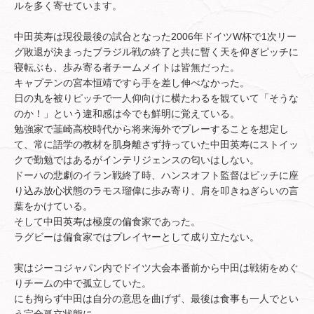
ルを多く寄せています。
中田英寿は現役最後の試合となった2006年ドイツW杯で1次リー
グ敗退が決まったブラジル戦の終了と共に暫く天を仰ぎピッチに
寝転ぶも、歩み寄る者チームメイトは皆無だった。
キャプテンの宮本恒靖ですら手を差し伸べなかった。
日の丸を被りピッチで一人仰向けに横たわるを観ていて「そうな
のか！」という違和感は今でも鮮明に覚えている。
勉強家で韮崎高校時代から将来海外でプレーすることを想定し
て、常に語学の教材を肌身離さず持っていた中田英寿にストイッ
クで勤勉ではあるがインテリジェンスの匂いはしない。
ドーハの悲劇のイラン戦終了時、ハンスオフト監督はピッチに座
り込み放心状態のラモス瑠偉に歩み寄り、肩を叩きねぎらいの言
葉をかけている。
そして中田英寿は極度の偏食家であった。
ラグビーは偏食家ではプレイヤーとして成り立たない。
実はジーコジャパン内でドイツ大会本番前から中田は戦術をめぐ
りチームの中で孤立していた。
にも拘らず中田は自分の意思を曲げず、最後は食事も一人でとい