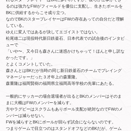
るのは強力なFWがフィールドを優位に支配し、生きたボールを
BKに供給するからこそ成り立つ。
なのでBKのスタープレイヤーはFWの存在あっての自分だと理解
している。
ゆえに変人ではあるが決してエゴイストではない。
松尾雄二は現役時代新日鉄釜石、日本代表での試合後のインタビ
ューで
「いや〜、又今日も森さんに迷惑かけちゃって！ほんと申し訳な
かったです。」
とよくコメントしていた。
森さんとはBKだが当時の同じ新日鉄釜石のチームでプレイング
マネージャーだった３才年上の森重隆。
森重隆は福岡賢樹の福岡県立福岡高等学校の先輩にあたる。
一般的にサッカーの場合退場者が出るとBKのメンバーはそのま
まに大概はFWのメンバーを減らす。
方やラグビーはスクラムもありボール支配が絶対なのでFWのメ
ンバーは減らせない。
FWを減らすとBKにボールが回らず試合にならないのです。
つまりゲームで目立つのはスタンドオフなどのBKだが、ゲーム