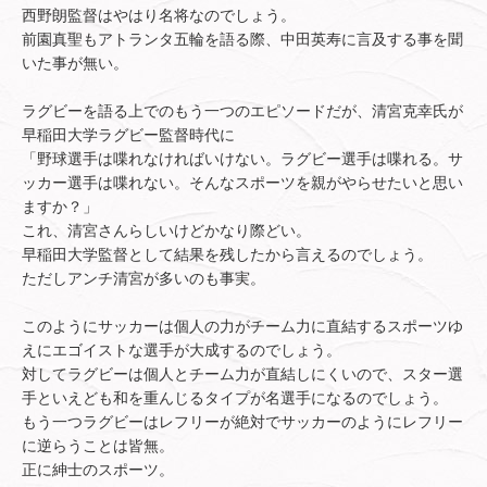
西野朗監督はやはり名将なのでしょう。
前園真聖もアトランタ五輪を語る際、中田英寿に言及する事を聞
いた事が無い。
ラグビーを語る上でのもう一つのエピソードだが、清宮克幸氏が
早稲田大学ラグビー監督時代に
「野球選手は喋れなければいけない。ラグビー選手は喋れる。サ
ッカー選手は喋れない。そんなスポーツを親がやらせたいと思い
ますか？」
これ、清宮さんらしいけどかなり際どい。
早稲田大学監督として結果を残したから言えるのでしょう。
ただしアンチ清宮が多いのも事実。
このようにサッカーは個人の力がチーム力に直結するスポーツゆ
えにエゴイストな選手が大成するのでしょう。
対してラグビーは個人とチーム力が直結しにくいので、スター選
手といえども和を重んじるタイプが名選手になるのでしょう。
もう一つラグビーはレフリーが絶対でサッカーのようにレフリー
に逆らうことは皆無。
正に紳士のスポーツ。