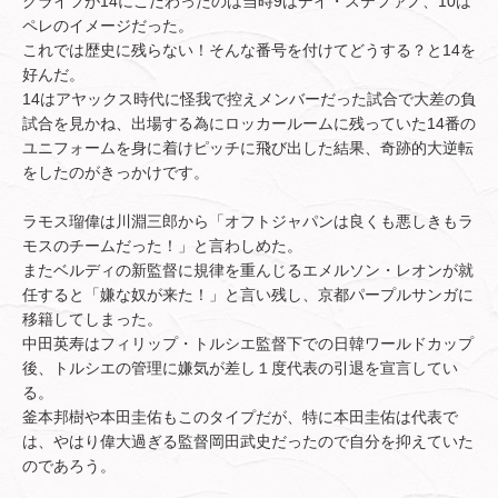
クライフが14にこだわったのは当時9はデイ・ステファノ、10は
ペレのイメージだった。
これでは歴史に残らない！そんな番号を付けてどうする？と14を
好んだ。
14はアヤックス時代に怪我で控えメンバーだった試合で大差の負
試合を見かね、出場する為にロッカールームに残っていた14番の
ユニフォームを身に着けピッチに飛び出した結果、奇跡的大逆転
をしたのがきっかけです。
ラモス瑠偉は川淵三郎から「オフトジャパンは良くも悪しきもラ
モスのチームだった！」と言わしめた。
またベルディの新監督に規律を重んじるエメルソン・レオンが就
任すると「嫌な奴が来た！」と言い残し、京都パープルサンガに
移籍してしまった。
中田英寿はフィリップ・トルシエ監督下での日韓ワールドカップ
後、トルシエの管理に嫌気が差し１度代表の引退を宣言してい
る。
釜本邦樹や本田圭佑もこのタイプだが、特に本田圭佑は代表で
は、やはり偉大過ぎる監督岡田武史だったので自分を抑えていた
のであろう。