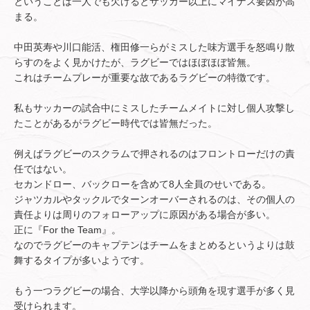
ということは一人でも欠けるとサッカー以上にマイナス要因が高
まる。
中田英寿や川口能活、権田修一らがミスした味方選手を怒鳴り散
らすのをよく見かけたが、ラグビーではほぼほぼ皆無。
これはチームプレーが重要な故であるラグビーの特徴です。
私もサッカーの試合中にミスしたチームメイトに対し個人攻撃し
たことがあるがラグビー時代では皆無だった。
例えばラグビーのスクラムで押されるのはフロントローだけの責
任ではない。
セカンドロー、バックローを含めて8人全員のせいである。
ジャツカルやタックルでターンオーバーされるのは、その個人の
責任よりは周りのフォローアップに原因がある場合が多い。
正に『For the Team』。
なのでラグビーのキャプテンはチームをまとめるというよりは鼓
舞するタイプが多いようです。
もう一つラグビーの場合、大学以降から頭角を現す選手が多く見
受けられます。