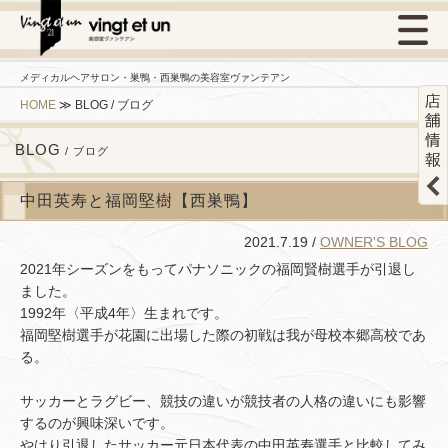
メディカルヘアサロン・巣鴨・西巣鴨の美容室ヴァンテアン
HOME
≫
BLOG / ブログ
BLOG
/ ブログ
中田英寿と福岡堅樹【西巣鴨】
2021.7.19 /
OWNER'S BLOG
2021年シーズンをもってパナソニックの福岡賢樹選手が引退し
ました。
1992年〈平成4年〉生まれです。
福岡堅樹選手が花園に出場した際の初戦は我が母校本郷高校であ
る。
サッカーとラグビー、競技の違いが競技者の人格の違いにも影響
するのが興味深いです。
やはり引退したサッカー元日本代表の中田英寿選手と比較してみ