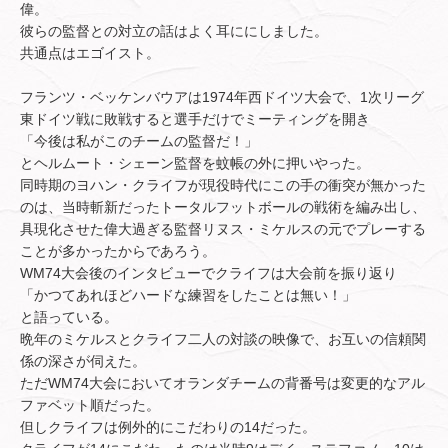
偉。
彼らの監督との対立の話はよく耳ににしました。
共通点はエゴイスト。
フランツ・ベッケンバウアは1974年西ドイツ大会で、1次リーグ
東ドイツ戦に敗戦すると選手だけでミーティングを開き
「今後は私がこのチームの監督だ！」
とヘルムート・シェーン監督を蚊帳の外に押いやった。
同時期のヨハン・クライフが現役時代にこの手の衝突が無かった
のは、当時斬新だったトータルフットボールの戦術を編み出し、
具現化させた偉大過ぎる監督リヌス・ミケルスの元でプレーする
ことが多かったからであろう。
WM74大会後のインタビューでクライフは大会前を振り返り
「かつてあれほどハードな練習をしたことは無い！」
と語っている。
晩年のミケルスとクライフ二人の対談の映像で、お互いの信頼関
係の深さが伺えた。
ただWM74大会においてオランダチームの背番号は変更的なアル
ファベット順だった。
但しクライフは例外的にこだわりの14だった。