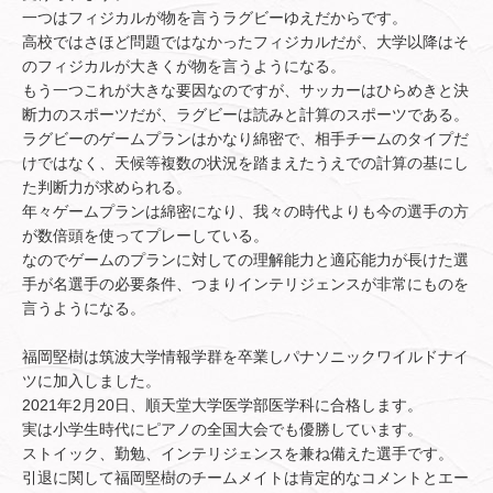
一つはフィジカルが物を言うラグビーゆえだからです。
高校ではさほど問題ではなかったフィジカルだが、大学以降はそ
のフィジカルが大きくが物を言うようになる。
もう一つこれが大きな要因なのですが、サッカーはひらめきと決
断力のスポーツだが、ラグビーは読みと計算のスポーツである。
ラグビーのゲームプランはかなり綿密で、相手チームのタイプだ
けではなく、天候等複数の状況を踏まえたうえでの計算の基にし
た判断力が求められる。
年々ゲームプランは綿密になり、我々の時代よりも今の選手の方
が数倍頭を使ってプレーしている。
なのでゲームのプランに対しての理解能力と適応能力が長けた選
手が名選手の必要条件、つまりインテリジェンスが非常にものを
言うようになる。
福岡堅樹は筑波大学情報学群を卒業しパナソニックワイルドナイ
ツに加入しました。
2021年2月20日、順天堂大学医学部医学科に合格します。
実は小学生時代にピアノの全国大会でも優勝しています。
ストイック、勤勉、インテリジェンスを兼ね備えた選手です。
引退に関して福岡堅樹のチームメイトは肯定的なコメントとエー