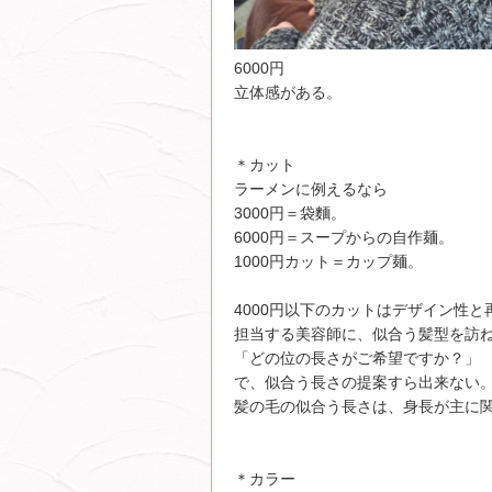
6000円
立体感がある。
＊カット
ラーメンに例えるなら
3000円＝袋麵。
6000円＝スープからの自作麺。
1000円カット＝カップ麺。
4000円以下のカットはデザイン性
担当する美容師に、似合う髪型を訪
「どの位の長さがご希望ですか？」
で、似合う長さの提案すら出来ない
髪の毛の似合う長さは、身長が主に
＊カラー