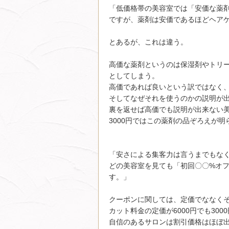
「低価格帯の美容室では「安価な薬
ですが、薬剤は安価であるほどヘア
とあるが、これは違う。
高価な薬剤というのは保湿剤やトリ
としてしまう。
高価であれば良いという訳ではなく
そしてなぜそれを使うのかの説明が出
裏を返せば高価でも説明が出来ない美
3000円ではこの薬剤の品ぞろえが明
「安さによる集客力は言うまでもな
どの美容室を見ても「初回〇〇%オ
す。」
クーポンに関しては、定価でななく
カット料金の定価が6000円でも30
自信のあるサロンは割引価格はほぼ