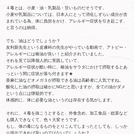
４毒とは、小麦・油・乳製品・甘いものだそうです。
小麦や乳製品については、日本人にとって消化しずらい成分が含
まれている為、体に負担をかけ、アレルギー症状を引き起こす、
と言うのは納得。
でも、油はどうでしょうか？
友利新先生という皮膚科の先生がやっている動画で、アトピー・
アレルギーには椿油が良い！と紹介されていました。
それを見て以降個人的に実践していて、
アレルギー症状が酷い時に、椿油をサラダにかけて摂取するとあ
っという間に症状が落ち付きます★
亜麻仁油などオメガ３が摂取できる油は高齢者に人気ですね。
酸化した油の摂取は確かにNGだと思いますが、全ての油がダメ
という点には懐疑的です。
体感的に、体に必要な油というのは存在する気がします。
それに、４毒を抜こうとすると、外食含め、加工食品・総菜など
も購入できなくて、色々大変そうです。
もし、体の毒になるものをとりこんでしまったとしても、しっか
り排出できれば良いのではないでしょうか？