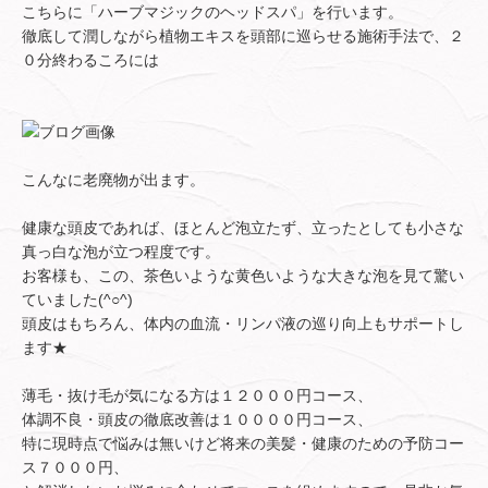
こちらに「ハーブマジックのヘッドスパ」を行います。
徹底して潤しながら植物エキスを頭部に巡らせる施術手法で、２
０分終わるころには
こんなに老廃物が出ます。
健康な頭皮であれば、ほとんど泡立たず、立ったとしても小さな
真っ白な泡が立つ程度です。
お客様も、この、茶色いような黄色いような大きな泡を見て驚い
ていました(^○^)
頭皮はもちろん、体内の血流・リンパ液の巡り向上もサポートし
ます★
薄毛・抜け毛が気になる方は１２０００円コース、
体調不良・頭皮の徹底改善は１００００円コース、
特に現時点で悩みは無いけど将来の美髪・健康のための予防コー
ス７０００円、