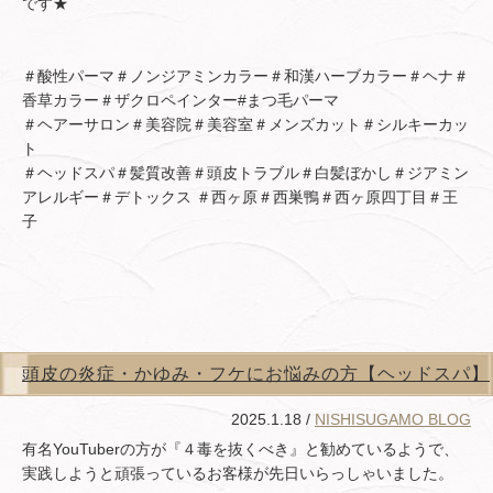
です★
＃酸性パーマ＃ノンジアミンカラー＃和漢ハーブカラー＃ヘナ＃
香草カラー＃ザクロペインター#まつ毛パーマ
＃ヘアーサロン＃美容院＃美容室＃メンズカット＃シルキーカッ
ト
＃ヘッドスパ＃髪質改善＃頭皮トラブル＃白髪ぼかし＃ジアミン
アレルギー＃デトックス ＃西ヶ原＃西巣鴨＃西ヶ原四丁目＃王
子
頭皮の炎症・かゆみ・フケにお悩みの方【ヘッドスパ】
2025.1.18 /
NISHISUGAMO BLOG
有名YouTuberの方が『４毒を抜くべき』と勧めているようで、
実践しようと頑張っているお客様が先日いらっしゃいました。