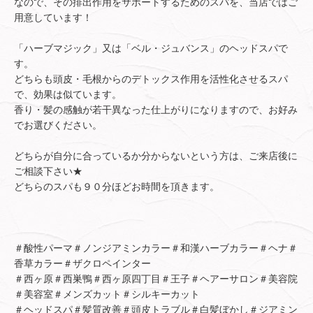
なので、その排出作用をサポートするためのスパを、当店ではご
用意しています！
「ハーブマジック」又は「ベル・ジュバンス」のヘッドスパで
す。
どちらも頭皮・毛根からのデトックス作用を活性化させるスパ
で、効果は似ています。
香り・髪の感触が若干異なった仕上がりになりますので、お好み
でお選びください。
どちらが自分に合っているか分からないという方は、ご来店後に
ご相談下さい★
どちらのスパも９０分ほどお時間を頂きます。
＃酸性パーマ＃ノンジアミンカラー＃和漢ハーブカラー＃ヘナ＃
香草カラー＃ザクロペインター
＃西ヶ原＃西巣鴨＃西ヶ原四丁目＃王子＃ヘアーサロン＃美容院
＃美容室＃メンズカット＃シルキーカット
＃ヘッドスパ＃髪質改善＃頭皮トラブル＃白髪ぼかし＃ジアミン