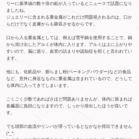
リーに基準値の数十倍の鉛が入っているとニュースで話題になり
ましたね。
ジュエリーに含まれる重金属がこれだけ問題視されるのは、口か
らだけでなく皮膚からも吸収させるからです。
口から入る重金属としては、例えば雪平鍋を使用することで、鍋
から溶け出したアルミが体内に入ります。アルミは上に上がりや
すいので、脳に巡り、血管の詰まりや認知症を招くと言われてい
ます。
他にも、化粧品や、膨らまし粉(ベーキングパウダー)などの食品
など、意外に身近なものに重金属は含まれているので、どうして
も体内に入ってきてしまいます。
ごくごく少数であればさほど問題ありませんが、体内に留まれば
各臓器に負担になりますので、しっかり排出したほうが良いで
す。
でも頭部の血流やリンパが滞っているとなかなか排出できません
(*_*;