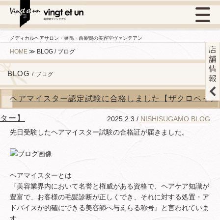
メディカルヘアサロン・巣鴨・西巣鴨の美容室ヴァンテアン
HOME
≫
BLOG / ブログ
BLOG
/ ブログ
ヘアマイスター認定試験に合格しました【ザクロペイン
ター】
2025.2.3 /
NISHISUGAMO BLOG
先日受験したヘアマイスター試験の合格証が届きました。
ヘアマイスターとは
『美容業界内において名誉と権威がある資格で、ヘアケア知識が
豊富で、お客様の毛髪診断が正しくでき、それに対する処置・ア
ドバイスが的確にできる美容師へ与えらる称号』と言われていま
す。