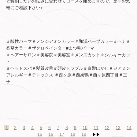
と解消したいお悩みに合わせてコースを組めますので、是非お気
軽にご相談下さい♪
＃酸性パーマ＃ノンジアミンカラー＃和漢ハーブカラー＃ヘナ＃
香草カラー＃ザクロペインター#まつ毛パーマ
＃ヘアーサロン＃美容院＃美容室＃メンズカット＃シルキーカッ
ト
＃ヘッドスパ＃髪質改善＃頭皮トラブル＃白髪ぼかし＃ジアミン
アレルギー＃デトックス ＃西ヶ原＃西巣鴨＃西ヶ原四丁目＃王
子
1
2
3
4
5
6
7
8
9
10
11
12
13
14
15
16
17
18
19