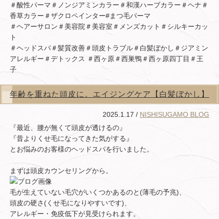
＃酸性パーマ＃ノンジアミンカラー＃和漢ハーブカラー＃ヘナ＃
香草カラー＃ザクロペインター#まつ毛パーマ
＃ヘアーサロン＃美容院＃美容室＃メンズカット＃シルキーカッ
ト
＃ヘッドスパ＃髪質改善＃頭皮トラブル＃白髪ぼかし＃ジアミン
アレルギー＃デトックス ＃西ヶ原＃西巣鴨＃西ヶ原四丁目＃王
子
年齢を重ねた頭皮に。エイジングケア【白髪ぼかし】
2025.1.17 /
NISHISUGAMO BLOG
『最近、腰が無くて頭皮が透けるの』
『昔よりくせ毛になってきた気がする』
とお悩みのお客様のヘッドスパを行いました。
まずは頭皮カウンセリングから。
毛が生えていない毛穴がいくつかあるのと(薄毛の予兆)、
頭皮の硬さ(くせ毛になりやすいです)、
アレルギー・免疫低下が見受けられます。