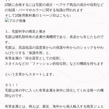
試験に合格するには毛髪の成分・ヘアケア商品の成分や役割など
の知識・パーマやカラーに関する知識が問われます
そして試験用教科書の１ぺージ目はこちら↓
１、毛髪科学の構造と働き
毛髪は哺乳類特有の皮膚付属機関であり、表皮から生じたもので
す。
毛髪は、高温低温の温度差からの保護や外からのショックをやわ
らげたりする「保護作用」と、
有害金属の「排出器官としての役割」、
スタイルなどの「ファッション的役位割」などの機能を持ちます
という文章からスタートします。
そう！！
毛髪は体の中に入った有害金属を体外に排出してくれる唯一の機
関なのです。
有害金属とは、例えば、最近、海外から個人輸入する格安ジュエ