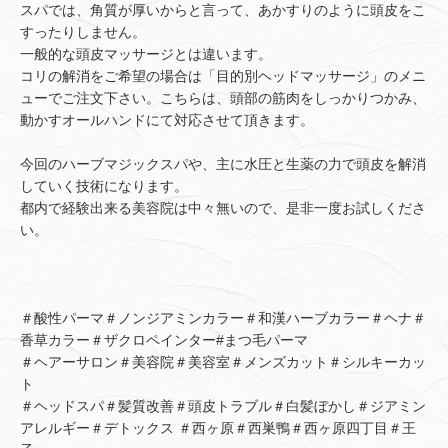
スパでは、角質が厚いからと言って、あかすりのように頭皮をこ
すったりしません。
一般的な頭皮マッサージとは違います。
コリの解消をご希望の場合は「目的別ヘッドマッサージ」のメニ
ューでご注文下さい。こちらは、頭部の筋肉をしっかりつかみ、
動かすオールハンドにて対応させて頂きます。
今回のハーブマジックスパや、主に水圧と生薬の力で頭皮を解消
していく技術になります。
都内で経験出来る美容院は中々無いので、是非一度お試しくださ
い。
＃酸性パーマ＃ノンジアミンカラー＃和漢ハーブカラー＃ヘナ＃
香草カラー＃ザクロペインター#まつ毛パーマ
＃ヘアーサロン＃美容院＃美容室＃メンズカット＃シルキーカッ
ト
＃ヘッドスパ＃髪質改善＃頭皮トラブル＃白髪ぼかし＃ジアミン
アレルギー＃デトックス ＃西ヶ原＃西巣鴨＃西ヶ原四丁目＃王