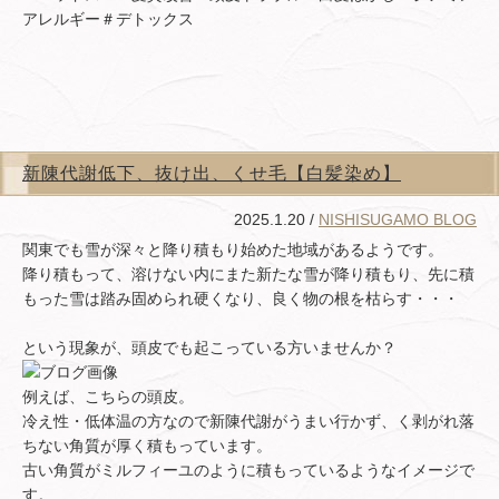
アレルギー＃デトックス
新陳代謝低下、抜け出、くせ毛【白髪染め】
2025.1.20 /
NISHISUGAMO BLOG
関東でも雪が深々と降り積もり始めた地域があるようです。
降り積もって、溶けない内にまた新たな雪が降り積もり、先に積
もった雪は踏み固められ硬くなり、良く物の根を枯らす・・・
という現象が、頭皮でも起こっている方いませんか？
例えば、こちらの頭皮。
冷え性・低体温の方なので新陳代謝がうまい行かず、く剥がれ落
ちない角質が厚く積もっています。
古い角質がミルフィーユのように積もっているようなイメージで
す。